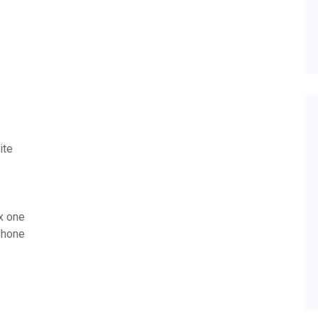
ite
x one
phone