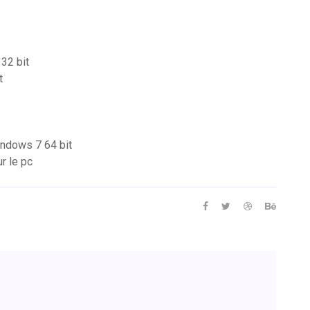
 32 bit
t
indows 7 64 bit
r le pc