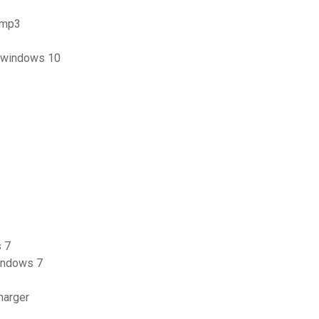
e mp3
r windows 10
s 7
windows 7
harger