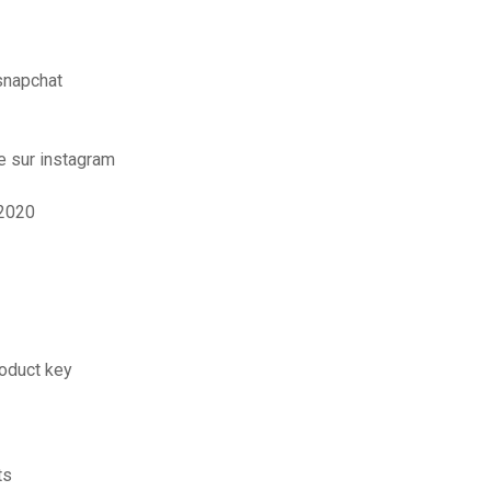
snapchat
e sur instagram
 2020
roduct key
ts